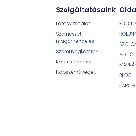
Szolgáltatásaink
Olda
Látásvizsgálat
FŐOLD
Szemészeti
RÓLUN
magánrendelés
SZOLGÁ
Szemüvegkeretek
AKCIÓ
Kontaktlencsék
MÁRKÁ
Napszemüvegek
BLOG
KAPCS