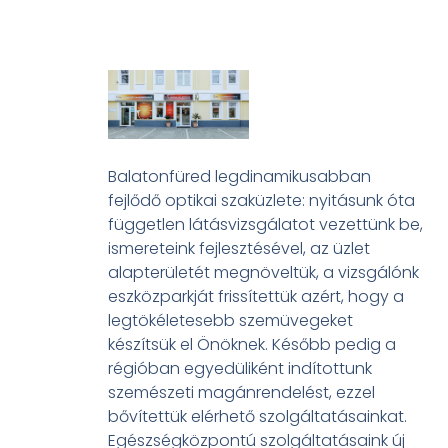
Balatonfüred legdinamikusabban
fejlődő optikai szaküzlete: nyitásunk óta
független látásvizsgálatot vezettünk be,
ismereteink fejlesztésével, az üzlet
alapterületét megnöveltük, a vizsgálónk
eszközparkját frissítettük azért, hogy a
legtökéletesebb szemüvegeket
készítsük el Önöknek. Később pedig a
régióban egyedüliként indítottunk
szemészeti magánrendelést, ezzel
bővítettük elérhető szolgáltatásainkat.
Egészségközpontú szolgáltatásaink új