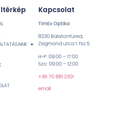
ltérkép
Kapcsolat
AL
TimEx Optika
K
8230 Balatonfüred,
Zsigmond utca 1. fsz.5.
LTATÁSAINK
K
H-P: 09:00 – 17:00
Szo: 09:00 – 12:00
K
+36 70 881 2301
OLAT
email