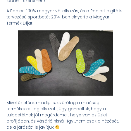
lábbelit szeretnénk!
A Podiart 100% magyar vállalkozás, és a Podiart digitális
tervezésű sportbetét 2014-ben elnyerte a Magyar
Termék Díjat.
Mivel üzletünk mindig is, kizárólag a minőségi
termékekkel foglalkozott, úgy gondoltuk, hogy a
talpbetétnek jól megérdemelt helye van az üzlet
profiljában, és vásárlóinknál. Így „nem csak a nézését,
de a járását” is javítjuk