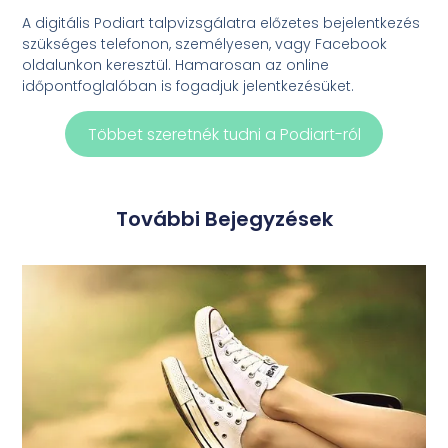
A digitális Podiart talpvizsgálatra előzetes bejelentkezés
szükséges telefonon, személyesen, vagy Facebook
oldalunkon keresztül. Hamarosan az online
időpontfoglalóban is fogadjuk jelentkezésüket.
Többet szeretnék tudni a Podiart-ról
További Bejegyzések