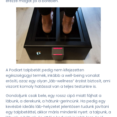
érezze magát jól a bőrében.
A Podiart talpbetét pedig nem kifejezetten
egészségügyi termék, inkább a well-being vonalat
erősíti, azaz egy olyan „láb-wellness” érzést biztosít, ami
viszont komoly hatással van a teljes testünkre is.
Gondoljunk csak bele, egy rossz cipő miatt fájhat a
lábunk, a derekunk, a hátunk-gerincünk. Ha pedig egy
kevésbé ideális láb-helyzetet jelentősen tudunk javítani
egy talpbetéttel, akkor máris mindenki nyert: a talpunk, a