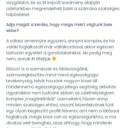
vizsgálatot, és az itt kapott eredmény alapján
üzletünkben megrendelheti bárki a számára szükséges
talpbetétet.
Adja magát a kérdés, hogy mégis miért vágtunk bele
ebbe?
A válasz amennyire egyszerű, annyira komplex, és ha
valaki foglalkozott már vállalkozással, akkor egészen
biztosan egyetért a gondolatainkkal. Aki pedig még
nem, annak itt kifejtjük
Először is a szemészet és látásvizsgálat,
szemüvegkészítés mind-mind egészségügyi
tevékenység, tehát hozzánk nagyon közel áll
mindennemű egészségügyi jellegű segítség, aktivitás.
Ugyanakkor nem tudnánk ebben az üzlethelységben
komplex „magánklinikát” üzemeltetni, hiszen annyi
minden szükséges ehhez, viszont kézenfekvőnek tűnt
egy olyan kiegészítő profilt felvenni, ami nem a látással
foglalkozik, mégis köze van az egészségünkhöz, a ma
divatos well-beinghez, azaz ahhogy, hogy mindenki