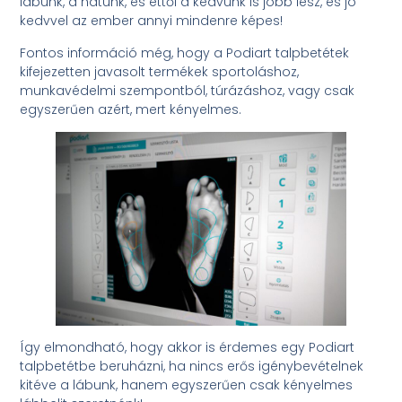
lábunk, a hátunk, és ettől a kedvünk is jobb lesz, és jó
kedvvel az ember annyi mindenre képes!
Fontos információ még, hogy a Podiart talpbetétek
kifejezetten javasolt termékek sportoláshoz,
munkavédelmi szempontból, túrázáshoz, vagy csak
egyszerűen azért, mert kényelmes.
Így elmondható, hogy akkor is érdemes egy Podiart
talpbetétbe beruházni, ha nincs erős igénybevételnek
kitéve a lábunk, hanem egyszerűen csak kényelmes