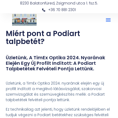
8230 Balatonfüred, Zsigmond utca 1. fsz.5.
+36 70 881 2301
Miért pont a Podiart
talpbetét?
Üzletünk, A TimEx Optika 2024. Nyarának
Elején Egy Új Profilt Indított: A Podiart
Talpbetétek Felvételi Pontja Lettünk.
Üzletünk, a TimEx Optika 2024. nyarának elején egy új
profilt indított a meglévő látásvizsgálat, szakorvosi
szemvizsgálat és szemüvegkészítés mellé: a Podiart
talpbetétek felvételi pontja lettünk.
Ez technikailag azt jelenti, hogy üzletünk rendelőjében el
tudjuk végezni a Podiart betétekhez szükséges felvételi